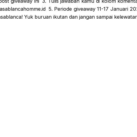
post giveaway ini 3. Tulis jawaban kamu di kolom komen
 @casablancahomme.id 5. Periode giveaway 11-17 Januari
asablanca! Yuk buruan ikutan dan jangan sampai kelewata