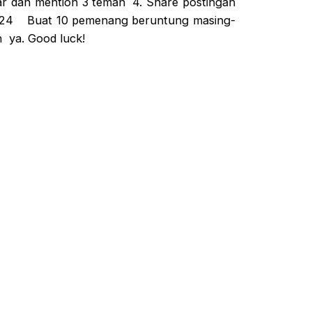
tar dan mention 3 teman 4. Share postingan
 2024 Buat 10 pemenang beruntung masing-
n ya. Good luck!