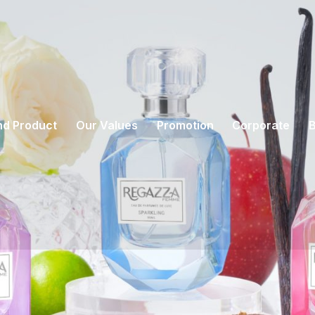
nd Product
Our Values
Promotion
Corporate
B