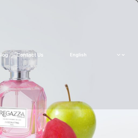
log
Contact Us