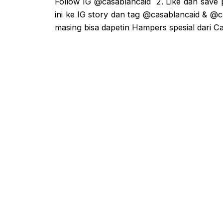
Follow IG @casablancaid 2. Like dan save 
ini ke IG story dan tag @casablancaid &
masing bisa dapetin Hampers spesial dari C