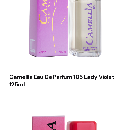
Camellia Eau De Parfum 105 Lady Violet
125ml