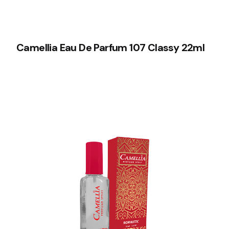
Camellia Eau De Parfum 107 Classy 22ml