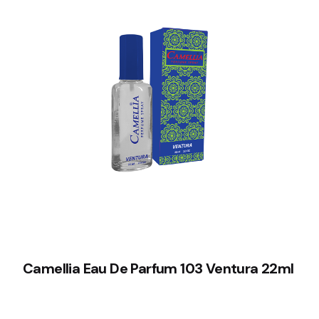
Camellia Eau De Parfum 103 Ventura 22ml