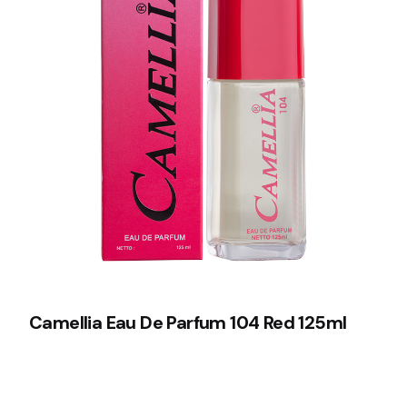
Camellia Eau De Parfum 104 Red 125ml