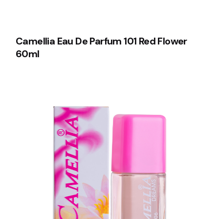
Camellia Eau De Parfum 101 Red Flower
60ml