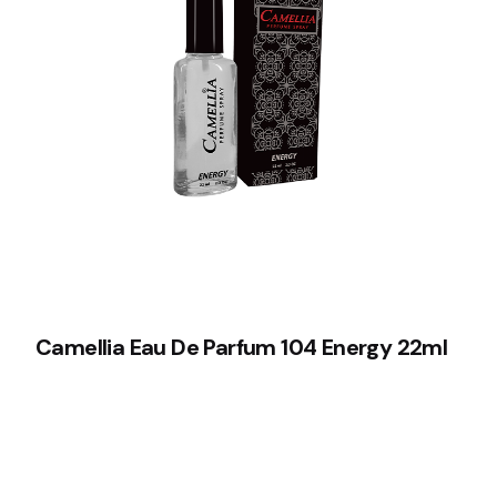
Camellia Eau De Parfum 104 Energy 22ml