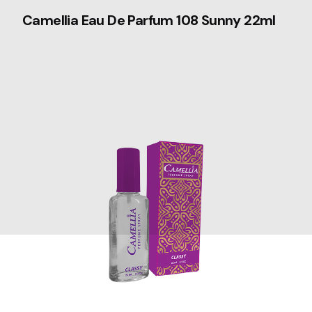
Camellia Eau De Parfum 108 Sunny 22ml