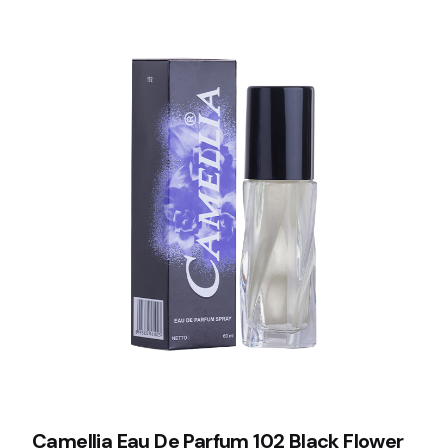
Camellia Eau De Parfum 102 Black Flower