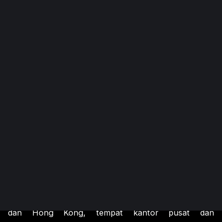
PRISKILA GROUP telah berkembang menjadi salah
satu perusahaan perawatan pribadi terkemuka di Asia
Tenggara, dengan dua fasilitas manufaktur
terlengkap dengan total luas lebih dari 75.000 meter
persegi. Aktivitas kami tersebar di Singapura, China
dan Hong Kong, tempat kantor pusat dan