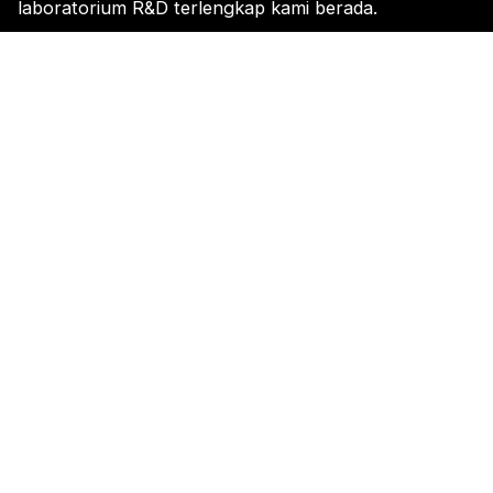
laboratorium R&D terlengkap kami berada.
PRISKILA GROUP, yang berkantor pusat di Indonesia,
dikenal sebagai pemimpin industri wewangian, yang
berdedikasi pada keunggulan, inovasi, dan jangkauan
di seluruh dunia.