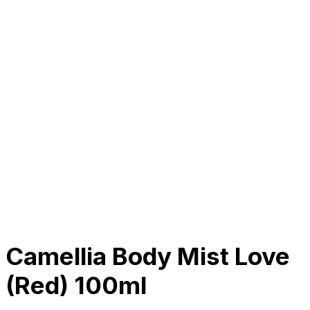
Tentang Kami
Perusahaan
Kolaborasi
Kemitraan
Karir
Penghargaan
Blog
Kontak Kami
© 2025 PRISKILA Company. All rights reserved
Privacy & Cookie Policy
|
Terms of Service
Camellia Body Mist Love
(Red) 100ml