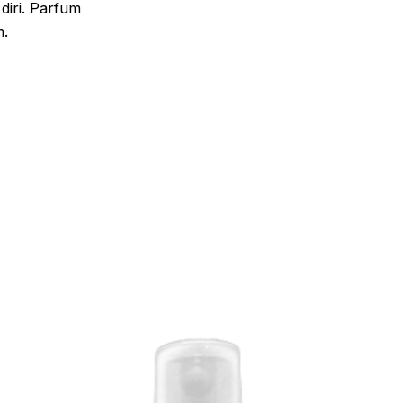
iri. Parfum
m.