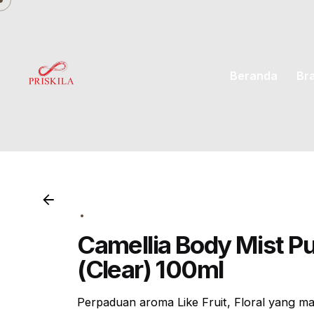
Skip
to
content
Beranda
Br
Camellia Body Mist P
(Clear) 100ml
Perpaduan aroma
Like Fruit, Floral
yang ma