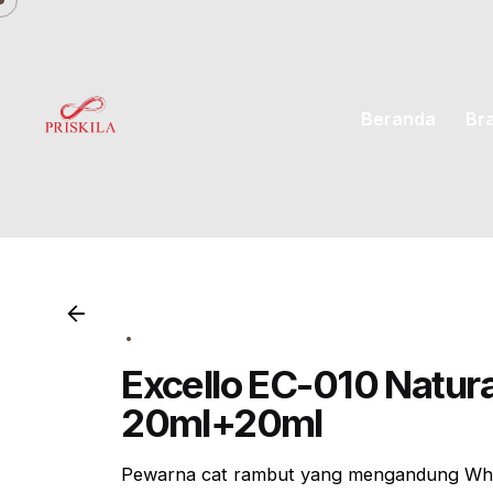
Skip
to
content
Beranda
Br
Excello EC-010 Natura
20ml+20ml
Pewarna cat rambut yang mengandung Whe