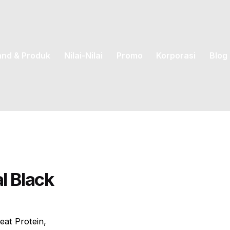
and & Produk
Nilai-Nilai
Promo
Korporasi
Blog
l Black
at Protein,