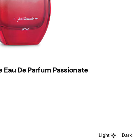
 Eau De Parfum Passionate
Light
Light
Dark
Dark