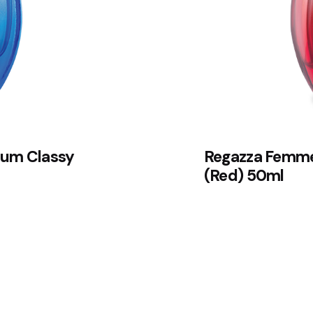
fum Classy
Regazza Femme
(Red) 50ml