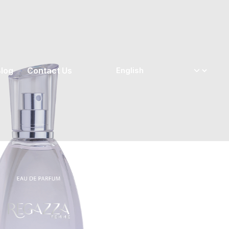
log
Contact Us