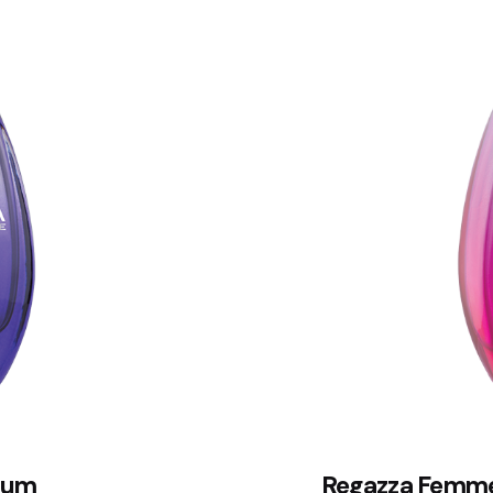
fum
Regazza Femme