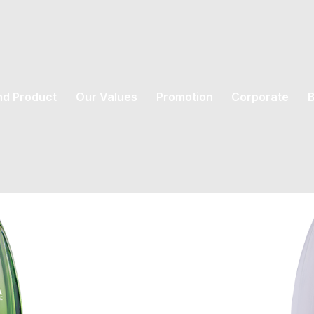
nd Product
Our Values
Promotion
Corporate
B