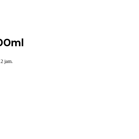
00ml
12 jam.