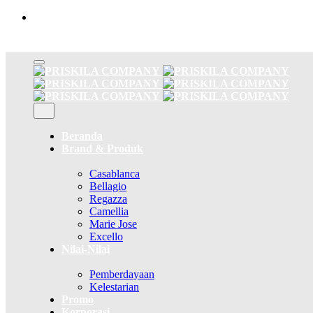
Skip
to
content
Beranda
Brand & Produk
Casablanca
Bellagio
Regazza
Camellia
Marie Jose
Excello
Nilai-Nilai
Pemberdayaan
Kelestarian
Promo
Korporasi