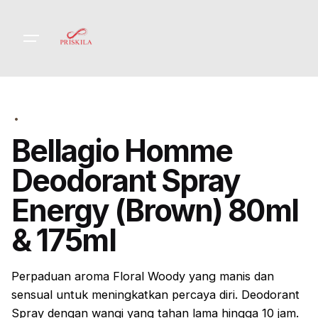
Skip
to
content
Bellagio Homme
Deodorant Spray
Energy (Brown) 80ml
& 175ml
Perpaduan aroma
Floral Woody yang manis dan
sensual
untuk meningkatkan percaya diri. Deodorant
Spray dengan wangi yang tahan lama hingga 10 jam.