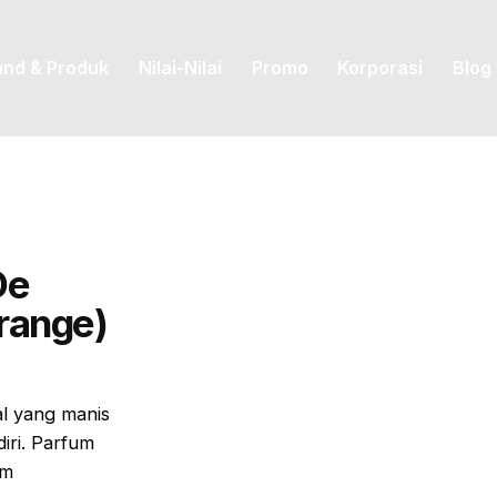
and & Produk
Nilai-Nilai
Promo
Korporasi
Blog
De
Orange)
al
yang manis
iri. Parfum
am