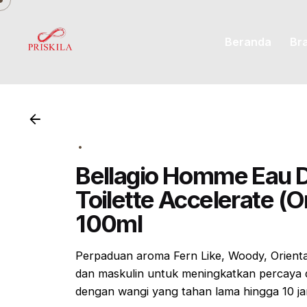
Skip
to
Beranda
Br
content
Bellagio Homme Eau 
Toilette Accelerate (
100ml
Perpaduan aroma
Fern Like, Woody, Orient
dan maskulin untuk meningkatkan percaya d
dengan wangi yang tahan lama hingga 10 j