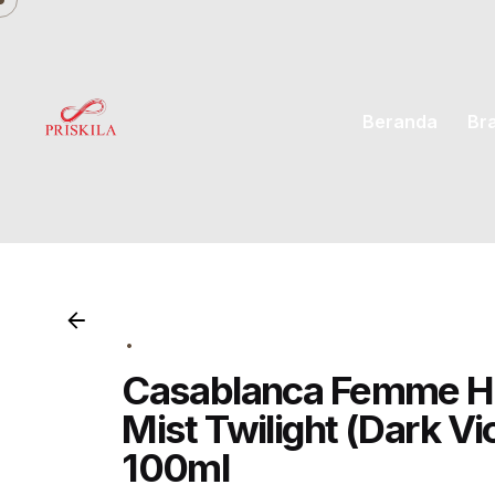
Skip
to
content
Beranda
Br
Casablanca Femme Hi
Mist Twilight (Dark Vio
100ml