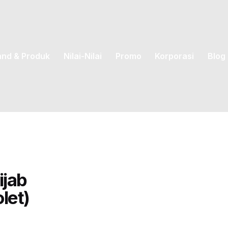
and & Produk
Nilai-Nilai
Promo
Korporasi
Blog
jab
let)