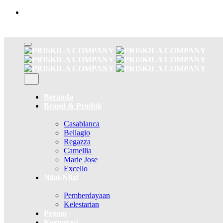
Skip
to
content
Beranda
Brand & Produk
Casablanca
Bellagio
Regazza
Camellia
Marie Jose
Excello
Nilai-Nilai
Pemberdayaan
Kelestarian
Promo
Korporasi