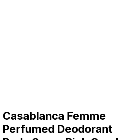
Tentang Kami
Perusahaan
Kolaborasi
Kemitraan
Karir
Penghargaan
Blog
Kontak Kami
© 2025 PRISKILA Company. All rights reserved
Privacy & Cookie Policy
|
Terms of Service
Casablanca Femme
Perfumed Deodorant