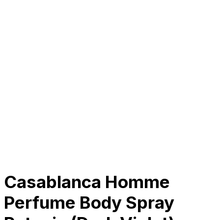
Tentang Kami
Perusahaan
Kolaborasi
Kemitraan
Karir
Penghargaan
Blog
Kontak Kami
© 2025 PRISKILA Company. All rights reserved
Privacy & Cookie Policy
|
Terms of Service
Casablanca Homme
Perfume Body Spray