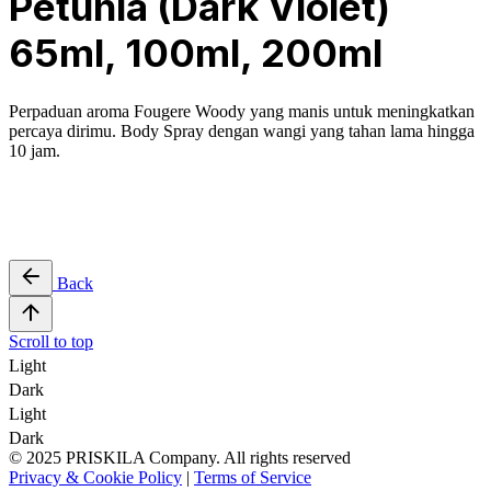
Petunia (Dark Violet)
65ml, 100ml, 200ml
Perpaduan aroma Fougere Woody yang manis untuk meningkatkan
percaya dirimu. Body Spray dengan wangi yang tahan lama hingga
10 jam.
Back
Scroll to top
Light
Dark
Light
Dark
© 2025 PRISKILA Company. All rights reserved
Privacy & Cookie Policy
|
Terms of Service