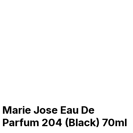
Tentang Kami
Perusahaan
Kolaborasi
Kemitraan
Karir
Penghargaan
Blog
Kontak Kami
© 2025 PRISKILA Company. All rights reserved
Privacy & Cookie Policy
|
Terms of Service
Marie Jose Eau De
Parfum 204 (Black) 70ml