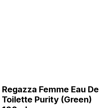
Tentang Kami
Perusahaan
Kolaborasi
Kemitraan
Karir
Penghargaan
Blog
Kontak Kami
© 2025 PRISKILA Company. All rights reserved
Privacy & Cookie Policy
|
Terms of Service
Regazza Femme Eau De
Toilette Purity (Green)