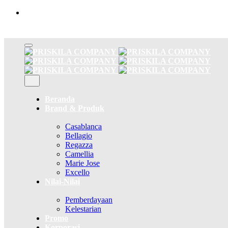
Skip
to
content
Beranda
Brand & Produk
Casablanca
Bellagio
Regazza
Camellia
Marie Jose
Excello
Nilai-Nilai
Pemberdayaan
Kelestarian
Promo
Korporasi