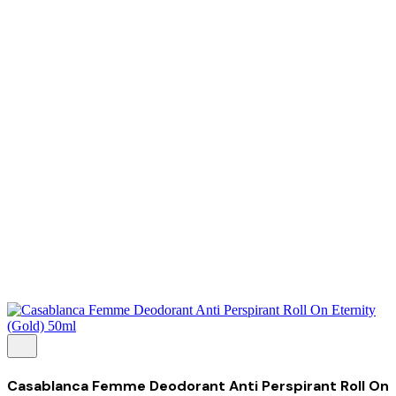
Tentang Kami
Perusahaan
Kolaborasi
Kemitraan
Karir
Penghargaan
Blog
Kontak Kami
© 2025 PRISKILA Company. All rights reserved
Privacy & Cookie Policy
|
Terms of Service
Casablanca Femme Deodorant Anti Perspirant Roll On