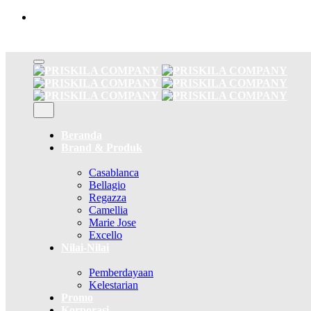
Skip
to
content
Beranda
Brand & Produk
Casablanca
Bellagio
Regazza
Camellia
Marie Jose
Excello
Nilai-Nilai
Pemberdayaan
Kelestarian
Promo
Korporasi