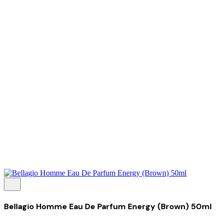
Tentang Kami
Perusahaan
Kolaborasi
Kemitraan
Karir
Penghargaan
Blog
Kontak Kami
© 2025 PRISKILA Company. All rights reserved
Privacy & Cookie Policy
|
Terms of Service
Bellagio Homme Eau De Parfum Energy (Brown) 50ml