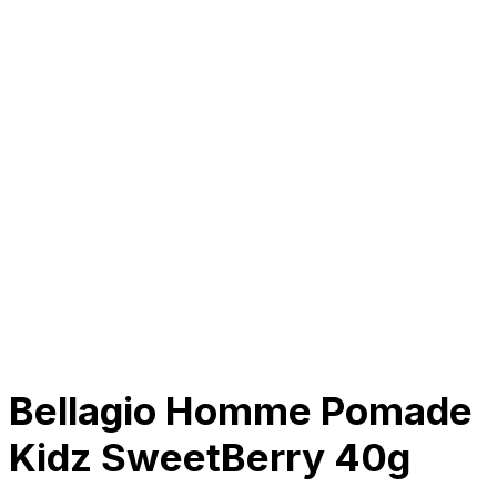
Tentang Kami
Perusahaan
Kolaborasi
Kemitraan
Karir
Penghargaan
Blog
Kontak Kami
© 2025 PRISKILA Company. All rights reserved
Privacy & Cookie Policy
|
Terms of Service
Bellagio Homme Pomade
Kidz SweetBerry 40g