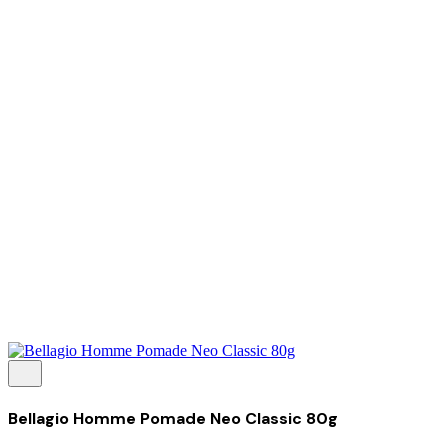
Tentang Kami
Perusahaan
Kolaborasi
Kemitraan
Karir
Penghargaan
Blog
Kontak Kami
© 2025 PRISKILA Company. All rights reserved
Privacy & Cookie Policy
|
Terms of Service
Bellagio Homme Pomade Neo Classic 80g