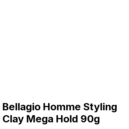
Tentang Kami
Perusahaan
Kolaborasi
Kemitraan
Karir
Penghargaan
Blog
Kontak Kami
© 2025 PRISKILA Company. All rights reserved
Privacy & Cookie Policy
|
Terms of Service
Bellagio Homme Styling
Clay Mega Hold 90g