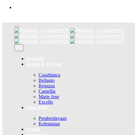
Skip
to
content
Beranda
Brand & Produk
Casablanca
Bellagio
Regazza
Camellia
Marie Jose
Excello
Nilai-Nilai
Pemberdayaan
Kelestarian
Promo
Korporasi