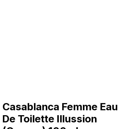
Tentang Kami
Perusahaan
Kolaborasi
Kemitraan
Karir
Penghargaan
Blog
Kontak Kami
© 2025 PRISKILA Company. All rights reserved
Privacy & Cookie Policy
|
Terms of Service
Casablanca Femme Eau
De Toilette Illussion