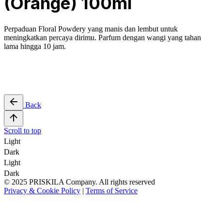
(Orange) 100ml
Perpaduan Floral Powdery yang manis dan lembut untuk
meningkatkan percaya dirimu. Parfum dengan wangi yang tahan
lama hingga 10 jam.
Back
Scroll to top
Light
Dark
Light
Dark
© 2025 PRISKILA Company. All rights reserved
Privacy & Cookie Policy
|
Terms of Service