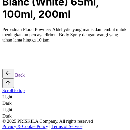
Blanc (White) 65ml,
100ml, 200ml
Perpaduan Floral Powdery Aldehydic yang manis dan lembut untuk
meningkatkan percaya dirimu. Body Spray dengan wangi yang
tahan lama hingga 10 jam.
Back
Scroll to top
Light
Dark
Light
Dark
© 2025 PRISKILA Company. All rights reserved
Privacy & Cookie Policy
|
Terms of Service