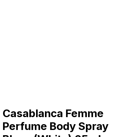
Tentang Kami
Perusahaan
Kolaborasi
Kemitraan
Karir
Penghargaan
Blog
Kontak Kami
© 2025 PRISKILA Company. All rights reserved
Privacy & Cookie Policy
|
Terms of Service
Casablanca Femme
Perfume Body Spray