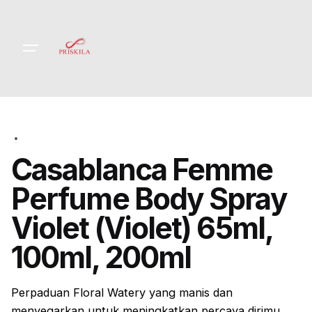
Skip
to
content
Casablanca Femme
Perfume Body Spray
Violet (Violet) 65ml,
100ml, 200ml
Perpaduan Floral Watery yang manis dan
menyegarkan untuk meningkatkan percaya dirimu.