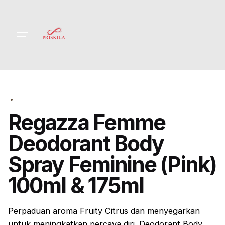
Skip
to
content
Regazza Femme
Deodorant Body
Spray Feminine (Pink)
100ml & 175ml
Perpaduan aroma
Fruity Citrus dan menyegarkan
untuk meningkatkan percaya diri. Deodorant Body