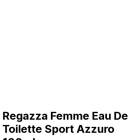
Tentang Kami
Perusahaan
Kolaborasi
Kemitraan
Karir
Penghargaan
Blog
Kontak Kami
© 2025 PRISKILA Company. All rights reserved
Privacy & Cookie Policy
|
Terms of Service
Regazza Femme Eau De
Toilette Sport Azzuro