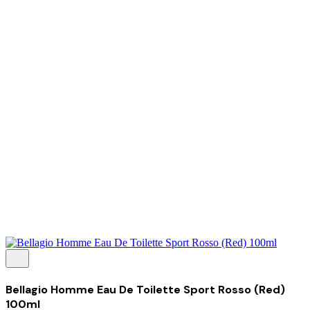
Tentang Kami
Perusahaan
Kolaborasi
Kemitraan
Karir
Penghargaan
Blog
Kontak Kami
© 2025 PRISKILA Company. All rights reserved
Privacy & Cookie Policy
|
Terms of Service
Bellagio Homme Eau De Toilette Sport Rosso (Red)
100ml