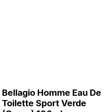
Tentang Kami
Perusahaan
Kolaborasi
Kemitraan
Karir
Penghargaan
Blog
Kontak Kami
© 2025 PRISKILA Company. All rights reserved
Privacy & Cookie Policy
|
Terms of Service
Bellagio Homme Eau De
Toilette Sport Verde