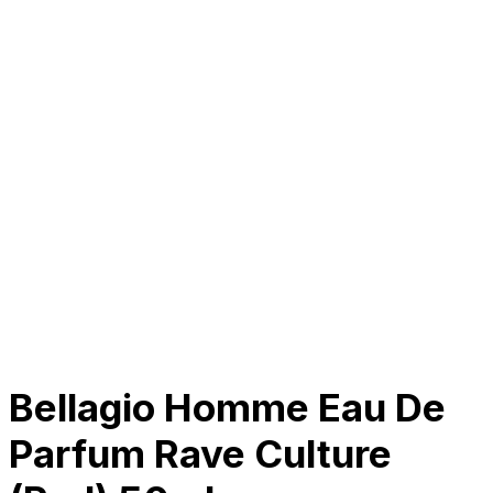
Tentang Kami
Perusahaan
Kolaborasi
Kemitraan
Karir
Penghargaan
Blog
Kontak Kami
© 2025 PRISKILA Company. All rights reserved
Privacy & Cookie Policy
|
Terms of Service
Bellagio Homme Eau De
Parfum Rave Culture